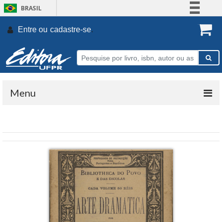
BRASIL
Simplifique!
Entre ou
cadastre-se
.
Comunica BR
Participe
Acesso à informação
Legislação
Menu
Canais