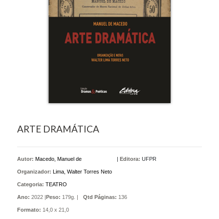
ARTE DRAMÁTICA
Autor:
Macedo, Manuel de
|
Editora:
UFPR
Organizador:
Lima, Walter Torres Neto
Categoria:
TEATRO
Ano:
2022 |
Peso:
179g. |
Qtd Páginas:
136
Formato:
14,0 x 21,0