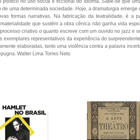
olítico no uso social e ficcional do idioma. Sabe-se que uma
ico de uma determinada sociedade. Hoje, a dramaturgia emerge d
as formas narrativas. Na fabricação da teatralidade, é a 
 a materialidade que sustém a obra cênica não ganha vida es
processo criativo o quanto escreve com um ouvido no jazz e ou
ois exemplares representativos da experiência do surpreendent
amente elaboradas, tanto uma violência contra a palavra incer
epugna. Walter Lima Torres Neto