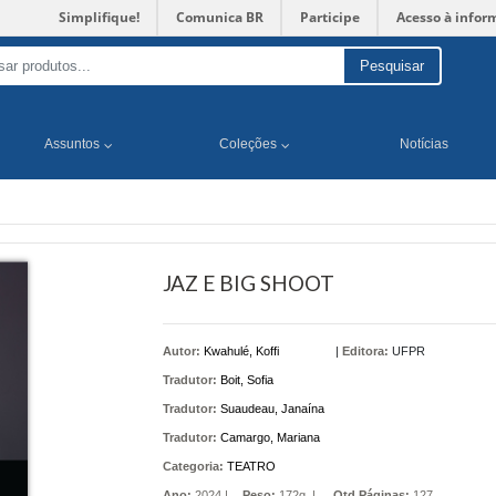
Simplifique!
Comunica BR
Participe
Acesso à infor
Pesquisar
Assuntos
Coleções
Notícias
JAZ E BIG SHOOT
Autor:
Kwahulé, Koffi
|
Editora:
UFPR
Tradutor:
Boit, Sofia
Tradutor:
Suaudeau, Janaína
Tradutor:
Camargo, Mariana
Categoria:
TEATRO
Ano:
2024 |
Peso:
172g. |
Qtd Páginas:
127