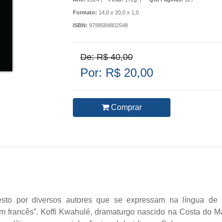
Formato:
14,0 x 20,0 x 1,0
ISBN:
9788584802548
De: R$ 40,00
Por: R$ 20,00
Comprar
to por diversos autores que se expressam na língua de Mo
m francês”. Koffi Kwahulé, dramaturgo nascido na Costa do Ma