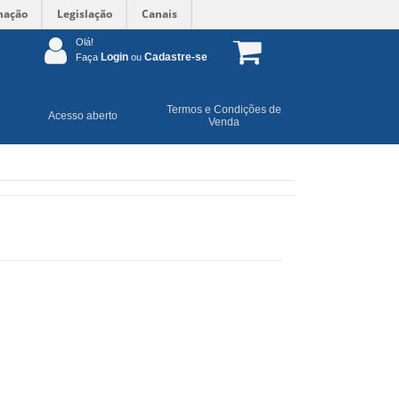
mação
Legislação
Canais
Olá!
Login
Cadastre-se
Faça
ou
Termos e Condições de
Acesso aberto
Venda