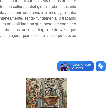
 cultura teatral são os seus modos de ser e
e uma cultura teatral globalizada no tocante
palavra quem protagoniza a mediação entre
pontaneamente, sendo fundamental o trabalho
tro na realidade na qual pretende engajar o
e e do monstruoso, do trágico e do vazio que
ta e insegura quanto contra um corpo que, ao