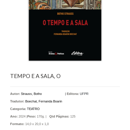
TEMPO E A SALA, O
Autor:
Strauss, Botho
|
Editora:
UFPR
Tradutor:
Boechat, Fernanda Boarin
Categoria:
TEATRO
Ano:
2024 |
Peso:
170g. |
Qtd Páginas:
125
Formato:
14,0 x 20,0 x 1,0