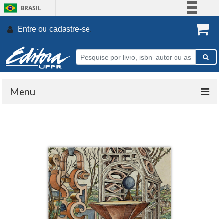
BRASIL
Simplifique!
Entre ou
cadastre-se
.
Comunica BR
Participe
Acesso à informação
Legislação
Menu
Canais