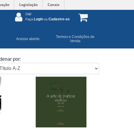
mação
Legislação
Canais
Olá!
Login
Cadastre-se
Faça
ou
Termos e Condições de
Acesso aberto
Venda
denar por: