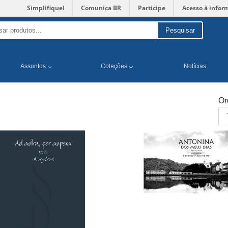
Simplifique!
Comunica BR
Participe
Acesso à infor
Pesquisar
Assuntos
Coleções
Notícias
Or