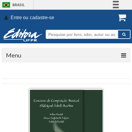
BRASIL
Simplifique!
Entre ou
cadastre-se
.
Comunica BR
Participe
Acesso à informação
Legislação
Menu
Canais