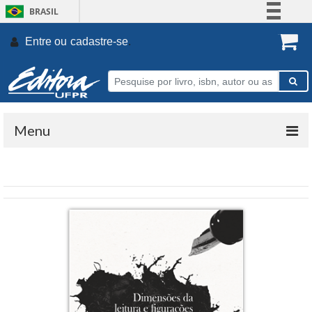
BRASIL
Simplifique!
Entre ou
cadastre-se
.
Comunica BR
Participe
Acesso à informação
Legislação
Menu
Canais