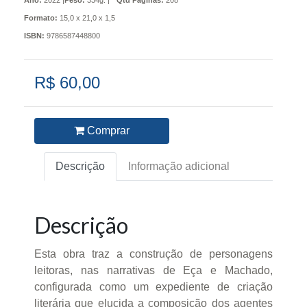
Ano:
2022 |
Peso:
334g. |
Qtd Páginas:
208
Formato:
15,0 x 21,0 x 1,5
ISBN:
9786587448800
R$ 60,00
Comprar
Descrição
Informação adicional
Descrição
Esta obra traz a construção de personagens
leitoras, nas narrativas de Eça e Machado,
configurada como um expediente de criação
literária que elucida a composição dos agentes