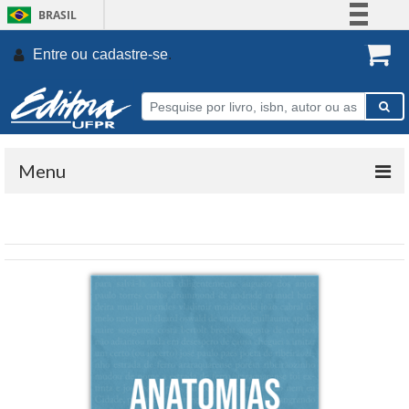
BRASIL
Simplifique!
Entre ou
cadastre-se
.
Comunica BR
Participe
Acesso à informação
Legislação
Menu
Canais