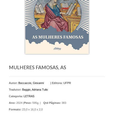
MULHERES FAMOSAS, AS
Autor:
Boccaccio, Giovanni
|
Editora:
UFPR
Tradutor:
Baggio, Adriana Tulio
Categoria:
LETRAS
Ano:
2024 |
Peso:
595g. |
Qtd Páginas:
383
Formato:
23,0 x 16,0 x 2,0