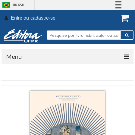
BRASIL
Simplifique!
Entre ou
cadastre-se
.
Comunica BR
Participe
Acesso à informação
Legislação
Menu
Canais