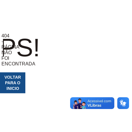
404
PS!
-
PÁGINA
NÃO
FOI
ENCONTRADA
VOLTAR
PARA O
INICIO