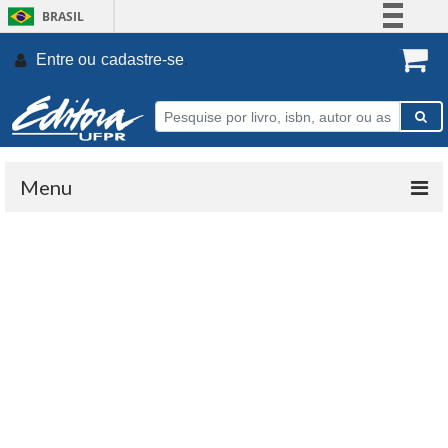
BRASIL
Simplifique!
Entre ou
cadastre-se
.
Comunica BR
Participe
Acesso à informação
Legislação
Menu
Canais