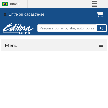
BRASIL
Simplifique!
Entre ou
cadastre-se
.
Comunica BR
Participe
Acesso à informação
Legislação
Menu
Canais