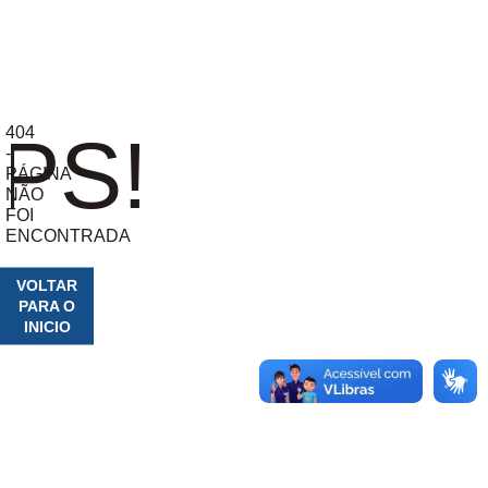
404
PS!
-
PÁGINA
NÃO
FOI
ENCONTRADA
VOLTAR
PARA O
INICIO