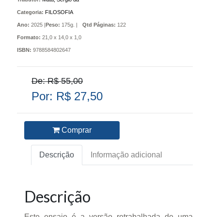
Categoria:
FILOSOFIA
Ano:
2025 |
Peso:
175g. |
Qtd Páginas:
122
Formato:
21,0 x 14,0 x 1,0
ISBN:
9788584802647
De: R$ 55,00
Por: R$ 27,50
Comprar
Descrição
Informação adicional
Descrição
Este ensaio é a versão retrabalhada de uma