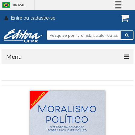
BRASIL
Simplifique!
Entre ou
cadastre-se
.
Comunica BR
Participe
Acesso à informação
Legislação
Menu
Canais