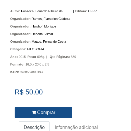
Autor:
Fonseca, Eduardo Ribeiro da
|
Editora:
UFPR
Organizador:
Ramos, Flamarion Caldeira
Organizador:
Hulshof, Monique
Organizador:
Debona, Vilmar
Organizador:
Mattos, Fernando Costa
Categoria:
FILOSOFIA
Ano:
2015 |
Peso:
605g. |
Qtd Páginas:
380
Formato:
16,0 x 23,0 x 2,5
ISBN:
9788584800193
R$ 50,00
Comprar
Descrição
Informação adicional