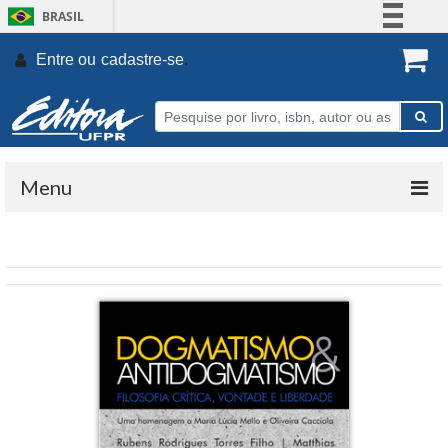
BRASIL
Simplifique!
Entre ou
cadastre-se
.
Comunica BR
Participe
Acesso à informação
Legislação
Menu
Canais