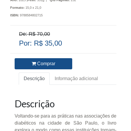
Ano:
2025 |
Peso:
351g. |
Qtd Páginas:
252
Formato:
15,0 x 21,0
ISBN:
9788584802715
De: R$ 70,00
Por: R$ 35,00
Comprar
Descrição
Informação adicional
Descrição
Voltando-se para as práticas nas associações de
diabéticos na cidade de São Paulo, o livro
explora o modo como essas instituições tornam-