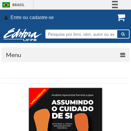
BRASIL
Simplifique!
Entre ou
cadastre-se
.
Comunica BR
Participe
Acesso à informação
Legislação
Menu
Canais