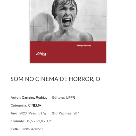
SOM NO CINEMA DE HORROR, O
Autor:
Carreiro, Rodrigo
|
Editora:
UFPR
Categoria:
CINEMA
Ano:
2023 |
Peso:
317g. |
Qtd Páginas:
207
Formato:
15,5 x 22,0 x 1,2
ISBN:
9788584802203