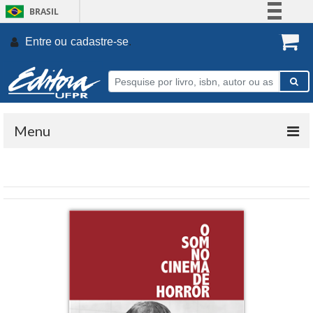
BRASIL
Simplifique!
Entre ou
cadastre-se
.
Comunica BR
Participe
Acesso à informação
Legislação
Menu
Canais