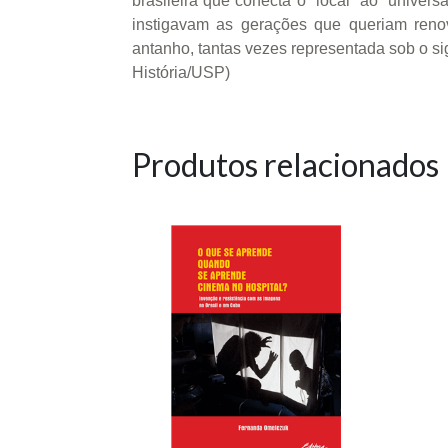
brasileira que conecta o “local” ao “unive
instigavam as gerações que queriam renová
antanho, tantas vezes representada sob o s
História/USP)
Produtos relacionados