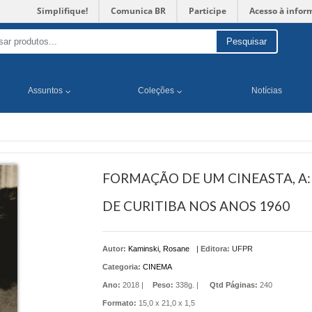
Simplifique!
Comunica BR
Participe
Acesso à infor
Pesquisar
Assuntos
Coleções
Notícias
FORMAÇÃO DE UM CINEASTA, A:
DE CURITIBA NOS ANOS 1960
Autor:
Kaminski, Rosane
|
Editora:
UFPR
Categoria:
CINEMA
Ano:
2018 |
Peso:
338g. |
Qtd Páginas:
240
Formato:
15,0 x 21,0 x 1,5