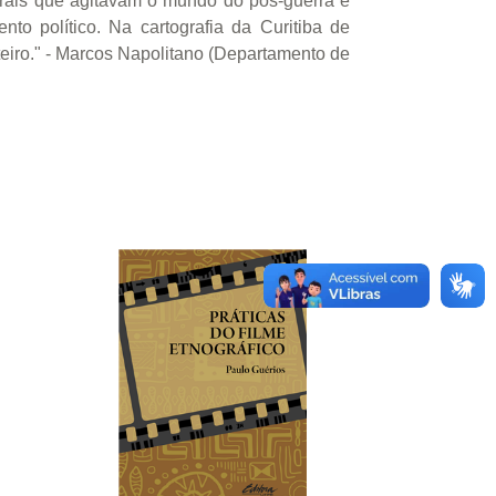
turais que agitavam o mundo do pós-guerra e
to político. Na cartografia da Curitiba de
eiro." - Marcos Napolitano (Departamento de