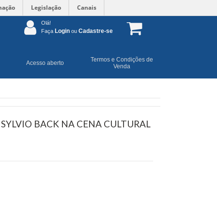
mação
Legislação
Canais
Olá!
Login
Cadastre-se
Faça
ou
Termos e Condições de
Acesso aberto
Venda
 SYLVIO BACK NA CENA CULTURAL