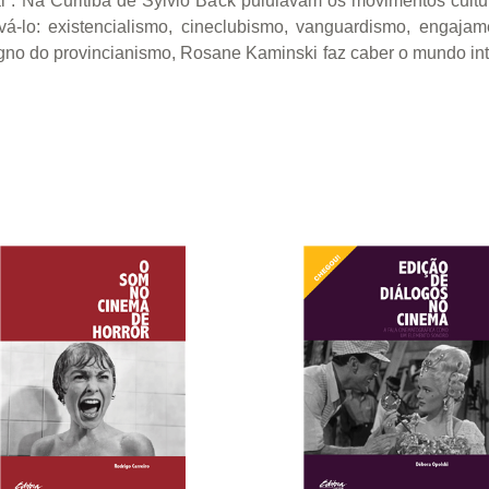
rsal”. Na Curitiba de Sylvio Back pululavam os movimentos cul
-lo: existencialismo, cineclubismo, vanguardismo, engajamen
igno do provincianismo, Rosane Kaminski faz caber o mundo int