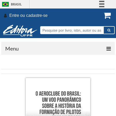
BRASIL
Simplifique!
Entre ou
cadastre-se
.
Comunica BR
Participe
Acesso à informação
Legislação
Menu
Canais