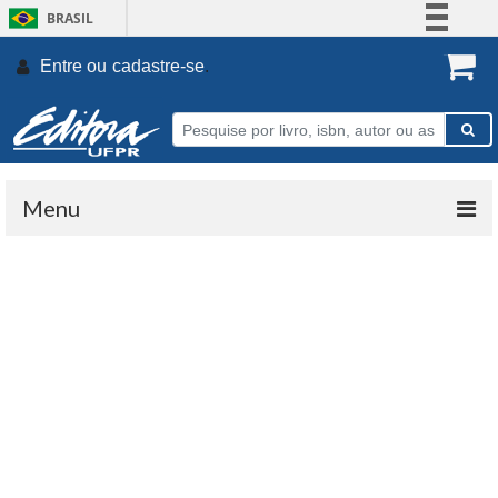
BRASIL
Simplifique!
Entre ou
cadastre-se
.
Comunica BR
Participe
Acesso à informação
Legislação
Menu
Canais