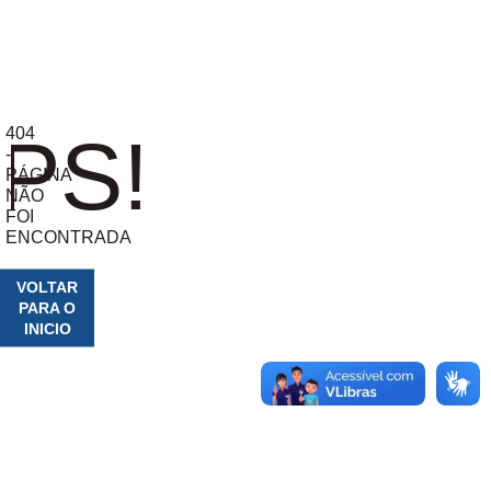
404
PS!
-
PÁGINA
NÃO
FOI
ENCONTRADA
VOLTAR
PARA O
INICIO