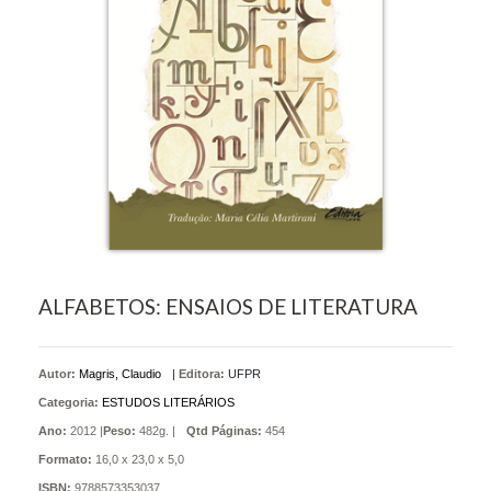
ALFABETOS: ENSAIOS DE LITERATURA
Autor:
Magris, Claudio
|
Editora:
UFPR
Categoria:
ESTUDOS LITERÁRIOS
Ano:
2012 |
Peso:
482g. |
Qtd Páginas:
454
Formato:
16,0 x 23,0 x 5,0
ISBN:
9788573353037