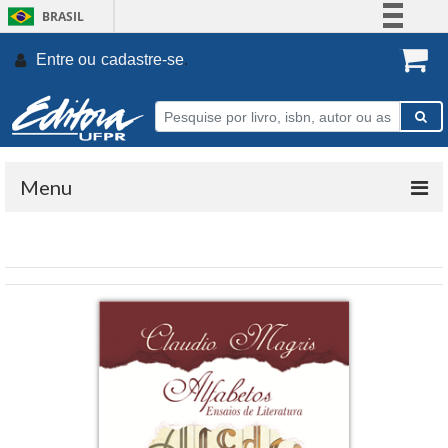
BRASIL
Simplifique!
Entre ou
cadastre-se
.
Comunica BR
Participe
Acesso à informação
Legislação
Menu
Canais