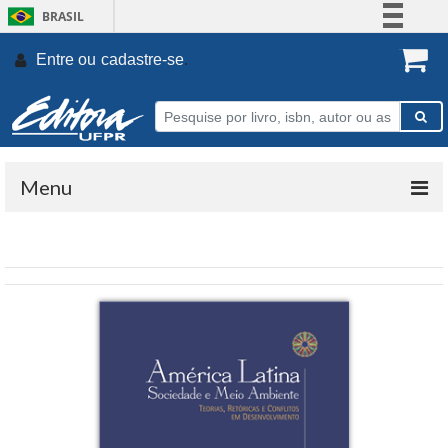
BRASIL
Simplifique!
Entre ou
cadastre-se
.
Comunica BR
Participe
Acesso à informação
Legislação
Menu
Canais