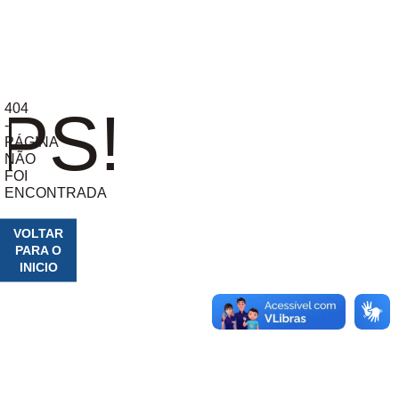
404
PS!
-
PÁGINA
NÃO
FOI
ENCONTRADA
VOLTAR
PARA O
INICIO