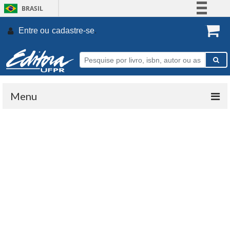
BRASIL
Simplifique!
Entre ou
cadastre-se
.
Comunica BR
Participe
Acesso à informação
Legislação
Menu
Canais