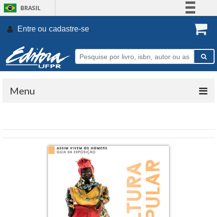
BRASIL
Simplifique!
Entre ou
cadastre-se
.
Comunica BR
Participe
Acesso à informação
Legislação
Menu
Canais