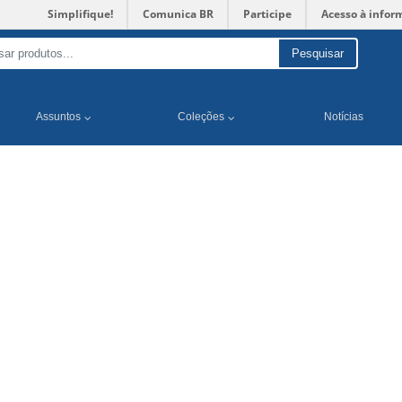
Simplifique!
Comunica BR
Participe
Acesso à infor
Pesquisar
Assuntos
Coleções
Notícias