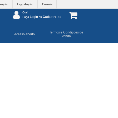
mação
Legislação
Canais
Olá!
Login
Cadastre-se
Faça
ou
Termos e Condições de
Acesso aberto
Venda