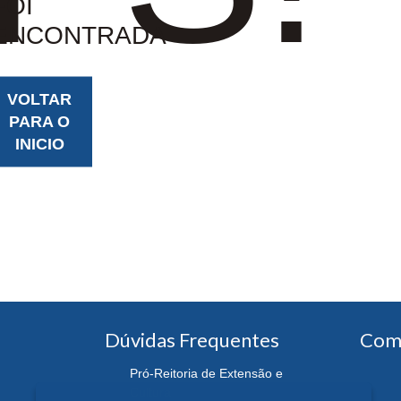
FOI
ENCONTRADA
VOLTAR
PARA O
INICIO
Dúvidas Frequentes
Com
Pró-Reitoria de Extensão e
Cultura