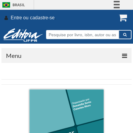
BRASIL
Simplifique!
Entre ou
cadastre-se
.
Comunica BR
Participe
Acesso à informação
Legislação
Menu
Canais