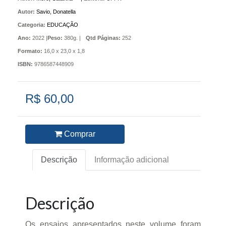
Autor:
Savio, Donatella
Categoria:
EDUCAÇÃO
Ano:
2022 |
Peso:
380g. |
Qtd Páginas:
252
Formato:
16,0 x 23,0 x 1,8
ISBN:
9786587448909
R$ 60,00
Comprar
Descrição
Informação adicional
Descrição
Os ensaios apresentados neste volume foram