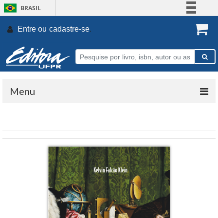
BRASIL
Simplifique!
Entre ou
cadastre-se
.
Comunica BR
Participe
Acesso à informação
Legislação
Menu
Canais