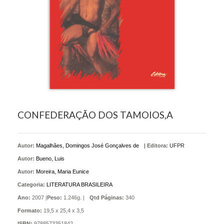
CONFEDERAÇÃO DOS TAMOIOS,A
Autor:
Magalhães, Domingos José Gonçalves de
|
Editora:
UFPR
Autor:
Bueno, Luis
Autor:
Moreira, Maria Eunice
Categoria:
LITERATURA BRASILEIRA
Ano:
2007 |
Peso:
1.246g. |
Qtd Páginas:
340
Formato:
19,5 x 25,4 x 3,5
ISBN:
9788573351842