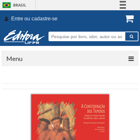
BRASIL
Simplifique!
Entre ou
cadastre-se
.
Comunica BR
Participe
Acesso à informação
Legislação
Menu
Canais