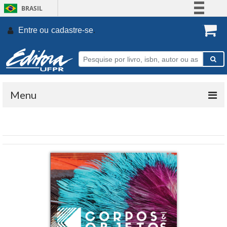
BRASIL
Simplifique!
Entre ou
cadastre-se
.
Comunica BR
Participe
Acesso à informação
Legislação
Menu
Canais