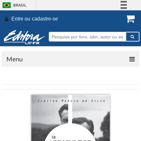
BRASIL
Simplifique!
Entre ou
cadastre-se
.
Comunica BR
Participe
Acesso à informação
Legislação
Menu
Canais