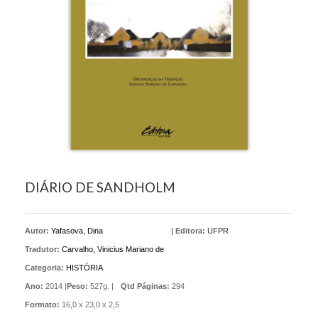
DIÁRIO DE SANDHOLM
Autor:
Yafasova, Dina
|
Editora:
UFPR
Tradutor:
Carvalho, Vinicius Mariano de
Categoria:
HISTÓRIA
Ano:
2014 |
Peso:
527g. |
Qtd Páginas:
294
Formato:
16,0 x 23,0 x 2,5