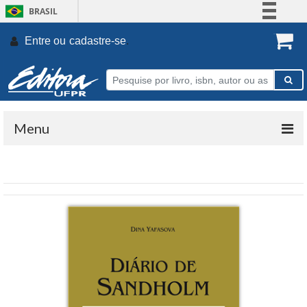
BRASIL
Simplifique!
Entre ou
cadastre-se
.
Comunica BR
Participe
Acesso à informação
Legislação
Menu
Canais