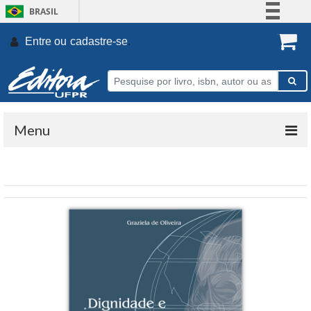
BRASIL
Simplifique!
Entre ou
cadastre-se
.
Comunica BR
Participe
Acesso à informação
Legislação
Menu
Canais