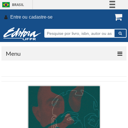
BRASIL
Simplifique!
Entre ou
cadastre-se
.
Comunica BR
Participe
Acesso à informação
Legislação
Menu
Canais