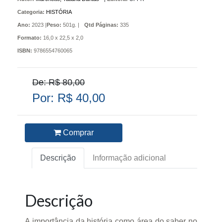
Categoria:
HISTÓRIA
Ano:
2023 |
Peso:
501g. |
Qtd Páginas:
335
Formato:
16,0 x 22,5 x 2,0
ISBN:
9786554760065
De: R$ 80,00
Por: R$ 40,00
Comprar
Descrição
Informação adicional
Descrição
A importância da história como área do saber no