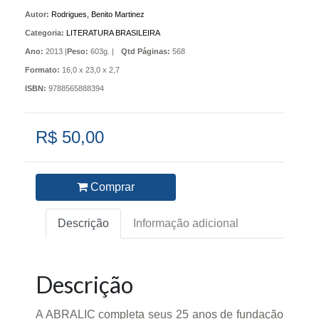
Autor:
Rodrigues, Benito Martinez
Categoria:
LITERATURA BRASILEIRA
Ano:
2013 |
Peso:
603g. |
Qtd Páginas:
568
Formato:
16,0 x 23,0 x 2,7
ISBN:
9788565888394
R$ 50,00
Comprar
Descrição
Informação adicional
Descrição
A ABRALIC completa seus 25 anos de fundação