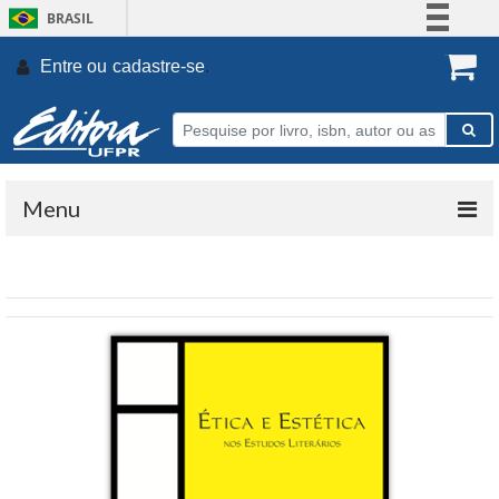
BRASIL
Simplifique!
Entre ou
cadastre-se
.
Comunica BR
Participe
Acesso à informação
Legislação
Menu
Canais