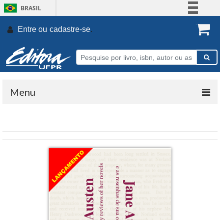
BRASIL
Simplifique!
Entre ou
cadastre-se
.
Comunica BR
Participe
Acesso à informação
Legislação
Menu
Canais