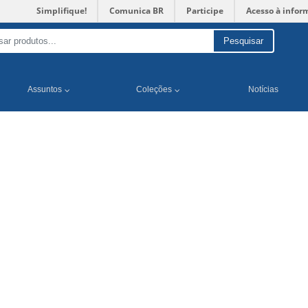
Simplifique!
Comunica BR
Participe
Acesso à infor
Pesquisar
Assuntos
Coleções
Notícias