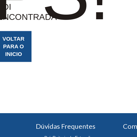
FOI
ENCONTRADA
VOLTAR
PARA O
INICIO
Dúvidas Frequentes
Com