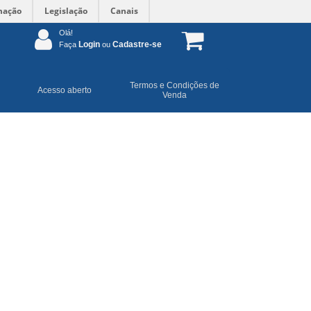
mação
Legislação
Canais
Olá!
Login
Cadastre-se
Faça
ou
Termos e Condições de
Acesso aberto
Venda