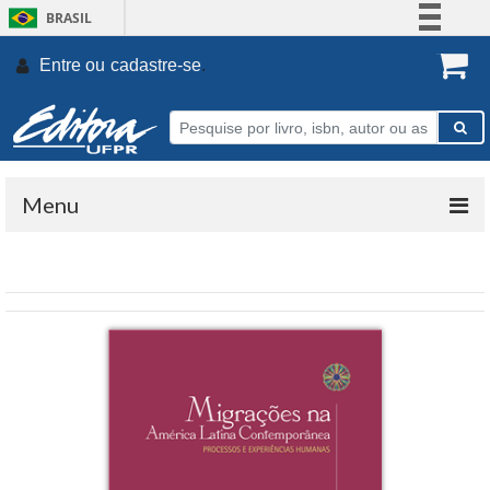
BRASIL
Simplifique!
Entre ou
cadastre-se
.
Comunica BR
Participe
Acesso à informação
Legislação
Menu
Canais