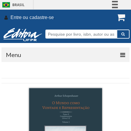
BRASIL
Simplifique!
Entre ou
cadastre-se
.
Comunica BR
Participe
Acesso à informação
Legislação
Menu
Canais