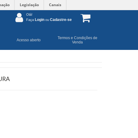
mação
Legislação
Canais
Olá!
Login
Cadastre-se
Faça
ou
Termos e Condições de
Acesso aberto
Venda
URA