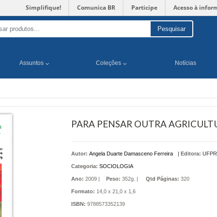
Simplifique!
Comunica BR
Participe
Acesso à infor
Pesquisar
Assuntos
Coleções
Notícias
PARA PENSAR OUTRA AGRICULT
Autor:
Angela Duarte Damasceno Ferreira
|
Editora:
UFPR
Categoria:
SOCIOLOGIA
Ano:
2009 |
Peso:
352g. |
Qtd Páginas:
320
Formato:
14,0 x 21,0 x 1,6
ISBN:
9788573352139