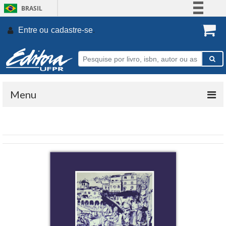
BRASIL
Simplifique!
Entre ou
cadastre-se
.
Comunica BR
Participe
Acesso à informação
Legislação
Menu
Canais