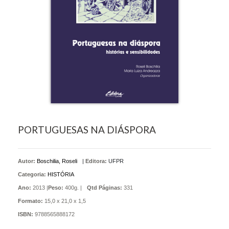
PORTUGUESAS NA DIÁSPORA
Autor:
Boschilia, Roseli
|
Editora:
UFPR
Categoria:
HISTÓRIA
Ano:
2013 |
Peso:
400g. |
Qtd Páginas:
331
Formato:
15,0 x 21,0 x 1,5
ISBN:
9788565888172