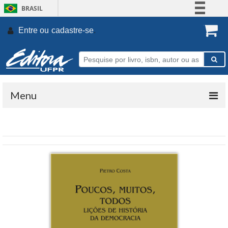
BRASIL
Simplifique!
Entre ou
cadastre-se
.
Comunica BR
Participe
Acesso à informação
Legislação
Menu
Canais