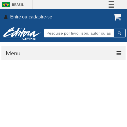
BRASIL
Simplifique!
Entre ou
cadastre-se
.
Comunica BR
Participe
Acesso à informação
Legislação
Menu
Canais