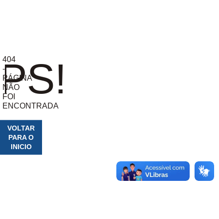
404
PS!
-
PÁGINA
NÃO
FOI
ENCONTRADA
VOLTAR
PARA O
INICIO