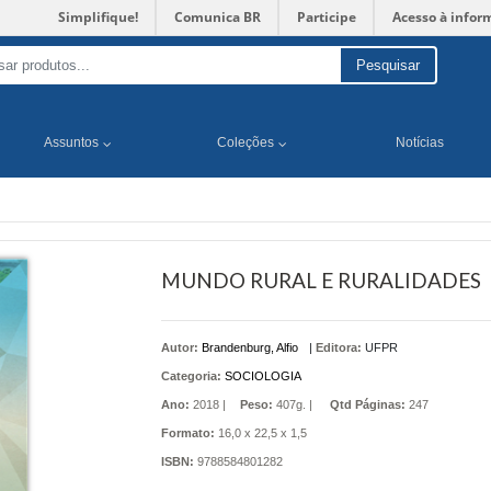
Simplifique!
Comunica BR
Participe
Acesso à infor
Pesquisar
Assuntos
Coleções
Notícias
MUNDO RURAL E RURALIDADES
Autor:
Brandenburg, Alfio
|
Editora:
UFPR
Categoria:
SOCIOLOGIA
Ano:
2018 |
Peso:
407g. |
Qtd Páginas:
247
Formato:
16,0 x 22,5 x 1,5
ISBN:
9788584801282