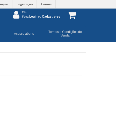
mação
Legislação
Canais
Olá!
Login
Cadastre-se
Faça
ou
Termos e Condições de
Acesso aberto
Venda