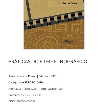
PRÁTICAS DO FILME ETNOGRÁFICO
Autor:
Guerios, Paulo
|
Editora:
UFPR
Categoria:
ANTROPOLOGIA
Ano:
2016 |
Peso:
224g. |
Qtd Páginas:
168
Formato:
15,0 x 21,0 x 1,0
ISBN:
9788584800339