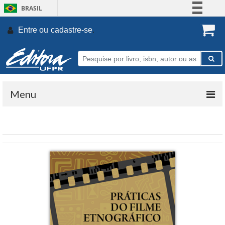
BRASIL
Simplifique!
Entre ou
cadastre-se
.
Comunica BR
Participe
Acesso à informação
Legislação
Menu
Canais