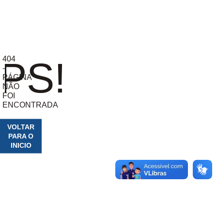
404
PS!
-
PÁGINA
NÃO
FOI
ENCONTRADA
VOLTAR
PARA O
INICIO