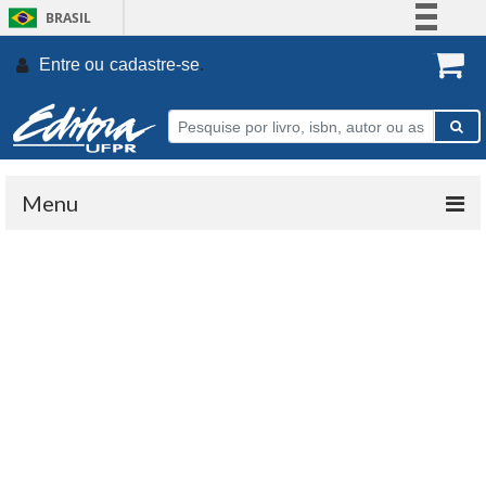
BRASIL
Simplifique!
Entre ou
cadastre-se
.
Comunica BR
Participe
Acesso à informação
Legislação
Menu
Canais