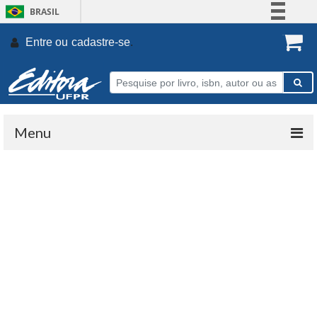
BRASIL
Simplifique!
Entre ou
cadastre-se
.
Comunica BR
Participe
Acesso à informação
Legislação
Menu
Canais