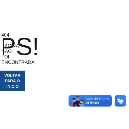
404
PS!
-
PÁGINA
NÃO
FOI
ENCONTRADA
VOLTAR
PARA O
INICIO