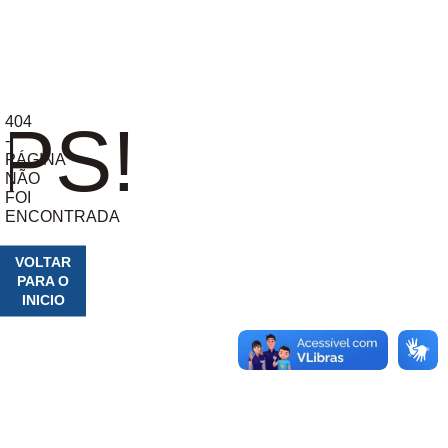
404
PS!
-
PÁGINA
NÃO
FOI
ENCONTRADA
VOLTAR
PARA O
INICIO