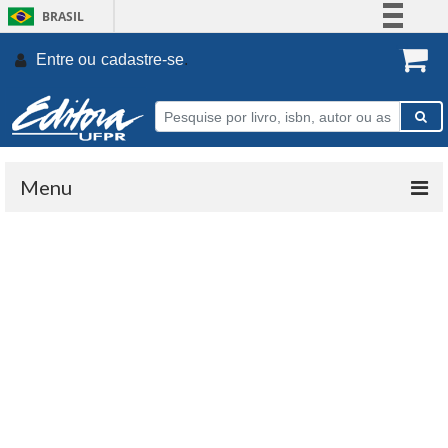
BRASIL
Simplifique!
Entre ou
cadastre-se
.
Comunica BR
Participe
Acesso à informação
Legislação
Menu
Canais