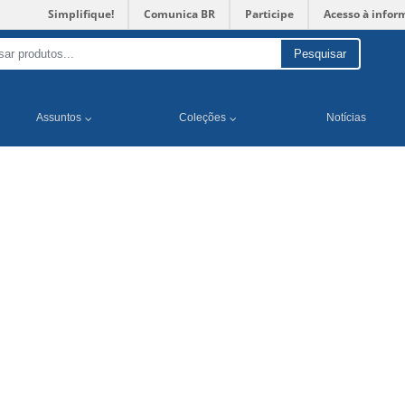
Simplifique!
Comunica BR
Participe
Acesso à infor
Pesquisar
Assuntos
Coleções
Notícias