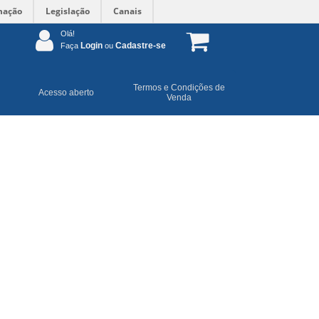
mação
Legislação
Canais
Olá!
Login
Cadastre-se
Faça
ou
Termos e Condições de
Acesso aberto
Venda