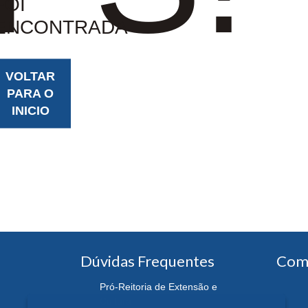
FOI
ENCONTRADA
VOLTAR
PARA O
INICIO
Dúvidas Frequentes
Com
Pró-Reitoria de Extensão e
Cultura