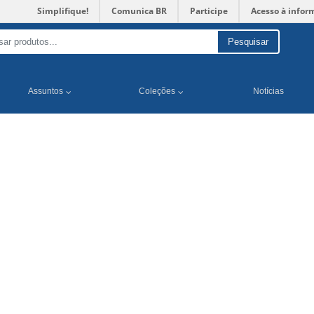
Simplifique!
Comunica BR
Participe
Acesso à infor
Pesquisar
Assuntos
Coleções
Notícias