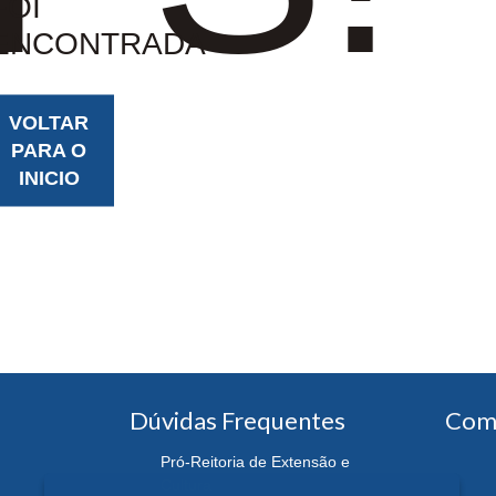
FOI
ENCONTRADA
VOLTAR
PARA O
INICIO
Dúvidas Frequentes
Com
Pró-Reitoria de Extensão e
Cultura