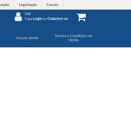
mação
Legislação
Canais
Olá!
Login
Cadastre-se
Faça
ou
Termos e Condições de
Acesso aberto
Venda