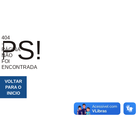
404
PS!
-
PÁGINA
NÃO
FOI
ENCONTRADA
VOLTAR
PARA O
INICIO