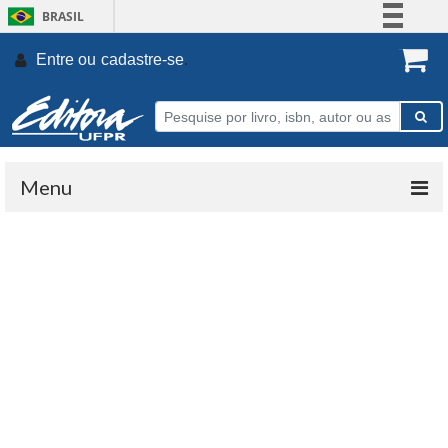
BRASIL
Simplifique!
Entre ou
cadastre-se
.
Comunica BR
Participe
Acesso à informação
Legislação
Menu
Canais