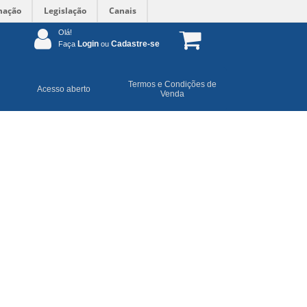
mação
Legislação
Canais
Olá!
Login
Cadastre-se
Faça
ou
Termos e Condições de
Acesso aberto
Venda