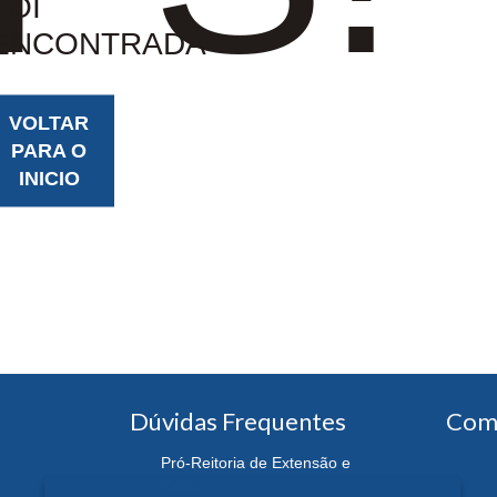
FOI
ENCONTRADA
VOLTAR
PARA O
INICIO
Dúvidas Frequentes
Com
Pró-Reitoria de Extensão e
Cultura