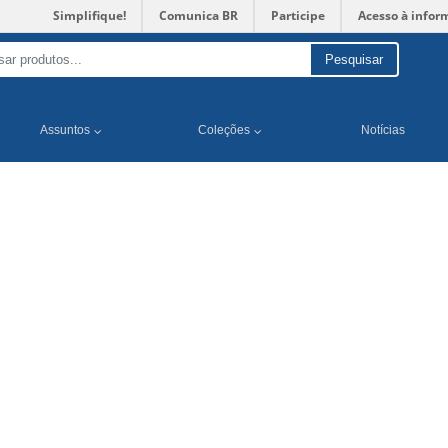
Simplifique!
Comunica BR
Participe
Acesso à infor
Pesquisar
Assuntos
Coleções
Notícias