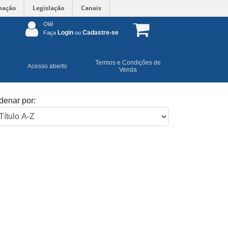
mação
Legislação
Canais
Olá!
Login
Cadastre-se
Faça
ou
Termos e Condições de
Acesso aberto
Venda
denar por: