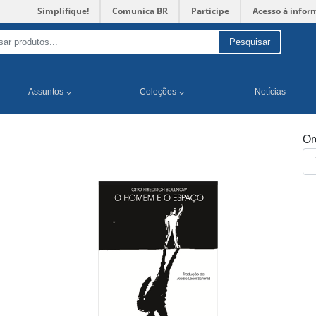
Simplifique!
Comunica BR
Participe
Acesso à infor
Pesquisar
Assuntos
Coleções
Notícias
Or