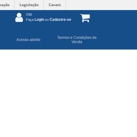
mação
Legislação
Canais
Olá!
Login
Cadastre-se
Faça
ou
Termos e Condições de
Acesso aberto
Venda