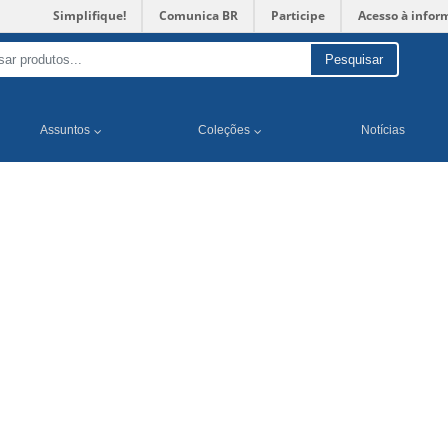
Simplifique!
Comunica BR
Participe
Acesso à infor
Pesquisar
Assuntos
Coleções
Notícias