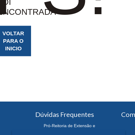
FOI
ENCONTRADA
VOLTAR
PARA O
INICIO
Dúvidas Frequentes
Com
Pró-Reitoria de Extensão e
Cultura